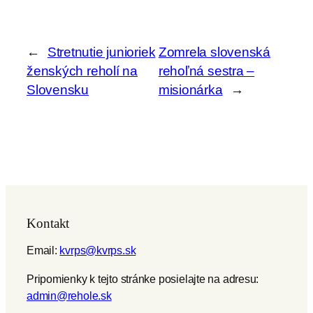
←
Stretnutie junioriek
Zomrela slovenská
ženských reholí na
rehoľná sestra –
Slovensku
misionárka
→
Kontakt
Email:
kvrps@kvrps.sk
Pripomienky k tejto stránke posielajte na adresu:
admin@rehole.sk