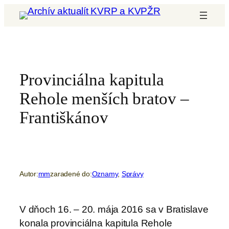
Prejsť
na
obsah
Provinciálna kapitula
Rehole menších bratov –
Františkánov
Autor:
mm
zaradené do:
Oznamy
, 
Správy
V dňoch 16. – 20. mája 2016 sa v Bratislave
konala provinciálna kapitula Rehole