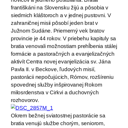
františkáni na Slovensku žijú a pôsobia v
siedmich kláštoroch a v jednej pustovni. V
zahraničnej misii pôsobí jeden brat v
Južnom Sudáne. Priemerný vek bratov
provincie je 44 rokov. V priebehu kapituly sa
bratia venovali možnostiam prehĺbenia stálej
formácie a pastoračných a evanjelizačných
aktivít Centra novej evanjelizácia sv. Jána
Pavla II. v Beckove, ľudových misií,
pastorácii nepočujúcich, Rómov, rozšíreniu
spovednej služby inšpirovanej Rokom
milosrdenstva v Cirkvi a duchovných
rozhovorov.
Okrem bežnej sviatostnej pastorácie sa
bratia venujú službe chorým, seniorom,