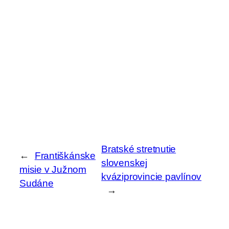
Bratské stretnutie
←
Františkánske
slovenskej
misie v Južnom
kváziprovincie pavlínov
Sudáne
→