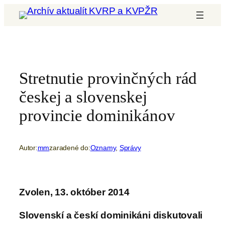
Prejsť
na
obsah
Stretnutie provinčných rád
českej a slovenskej
provincie dominikánov
Autor:
mm
zaradené do:
Oznamy
, 
Správy
Zvolen, 13. október 2014
Slovenskí a českí dominikáni diskutovali