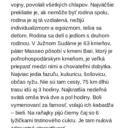
vojny, povolali všetkých chlapov. Najväčšie
prekliatie je, ak nemôže byť rodina spolu,
rodina je aj tá vzdialená, nežijú
individualizmom a egoizmom, tešia sa
deťom. Rodina sa delí s jedlom s druhom
rodinou. V Južnom Sudáne je 63 kmeňov,
páter Masseo pôsobí v kmeni Bari, ktorý je
poľnohospodárskym kmeňom, je veľká
priepasť medzi nimi a chovateľmi dobytka.
Najviac jedia fazuľu, kukuricu, šošovicu,
občas ryžu. Nie sú tam cesty, 75 km dlhú
trasu idú aj 3 hodiny. Najkratšia nedeľná
svätá omša trvá dve a pol hodiny. Boli
vymenovaní za farnosť, volajú ich
kabadža
– bieli. Na raňajky pijú čierny čaj so 6
lyžičkami trstinového cukru. Je tam nulová