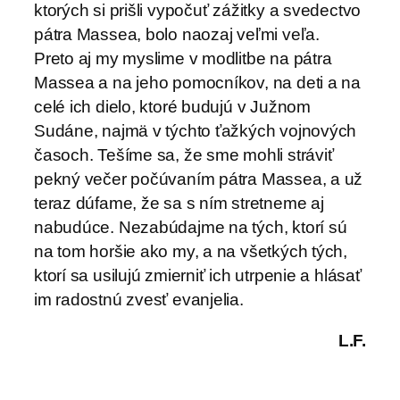
ktorých si prišli vypočuť zážitky a svedectvo
pátra Massea, bolo naozaj veľmi veľa.
Preto aj my myslime v modlitbe na pátra
Massea a na jeho pomocníkov, na deti a na
celé ich dielo, ktoré budujú v Južnom
Sudáne, najmä v týchto ťažkých vojnových
časoch. Tešíme sa, že sme mohli stráviť
pekný večer počúvaním pátra Massea, a už
teraz dúfame, že sa s ním stretneme aj
nabudúce. Nezabúdajme na tých, ktorí sú
na tom horšie ako my, a na všetkých tých,
ktorí sa usilujú zmierniť ich utrpenie a hlásať
im radostnú zvesť evanjelia.
L.F.