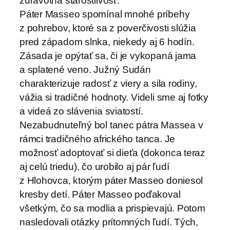
zdravotná starostlivosť.
Páter Masseo spomínal mnohé príbehy
z pohrebov, ktoré sa z poverčivosti slúžia
pred západom slnka, niekedy aj 6 hodín.
Zásada je opýtať sa, či je vykopaná jama
a splatené veno. Južný Sudán
charakterizuje radosť z viery a sila rodiny,
vážia si tradičné hodnoty. Videli sme aj fotky
a videá zo slávenia sviatostí.
Nezabudnuteľný bol tanec pátra Massea v
rámci tradičného afrického tanca. Je
možnosť adoptovať si dieťa (dokonca teraz
aj celú triedu), čo urobilo aj pár ľudí
z Hlohovca, ktorým páter Masseo doniesol
kresby detí. Páter Masseo poďakoval
všetkým, čo sa modlia a prispievajú. Potom
nasledovali otázky prítomných ľudí. Tých,