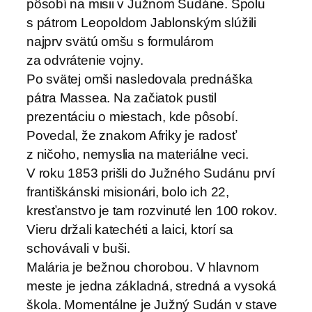
pôsobí na misii v Južnom Sudáne. Spolu
s pátrom Leopoldom Jablonským slúžili
najprv svätú omšu s formulárom
za odvrátenie vojny.
Po svätej omši nasledovala prednáška
pátra Massea. Na začiatok pustil
prezentáciu o miestach, kde pôsobí.
Povedal, že znakom Afriky je radosť
z ničoho, nemyslia na materiálne veci.
V roku 1853 prišli do Južného Sudánu prví
františkánski misionári, bolo ich 22,
kresťanstvo je tam rozvinuté len 100 rokov.
Vieru držali katechéti a laici, ktorí sa
schovávali v buši.
Malária je bežnou chorobou. V hlavnom
meste je jedna základná, stredná a vysoká
škola. Momentálne je Južný Sudán v stave