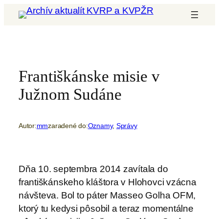
Prejsť
na
obsah
Františkánske misie v
Južnom Sudáne
Autor:
mm
zaradené do:
Oznamy
, 
Správy
Dňa 10. septembra 2014 zavítala do
františkánskeho kláštora v Hlohovci vzácna
návšteva. Bol to páter Masseo Golha OFM,
ktorý tu kedysi pôsobil a teraz momentálne