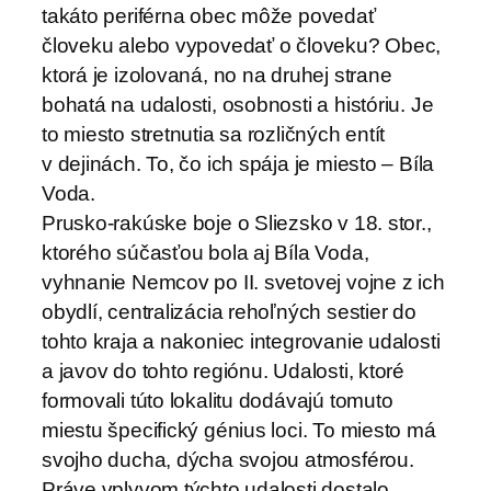
takáto periférna obec môže povedať
človeku alebo vypovedať o človeku? Obec,
ktorá je izolovaná, no na druhej strane
bohatá na udalosti, osobnosti a históriu. Je
to miesto stretnutia sa rozličných entít
v dejinách. To, čo ich spája je miesto – Bíla
Voda.
Prusko-rakúske boje o Sliezsko v 18. stor.,
ktorého súčasťou bola aj Bíla Voda,
vyhnanie Nemcov po II. svetovej vojne z ich
obydlí, centralizácia rehoľných sestier do
tohto kraja a nakoniec integrovanie udalosti
a javov do tohto regiónu. Udalosti, ktoré
formovali túto lokalitu dodávajú tomuto
miestu špecifický génius loci. To miesto má
svojho ducha, dýcha svojou atmosférou.
Práve vplyvom týchto udalosti dostalo