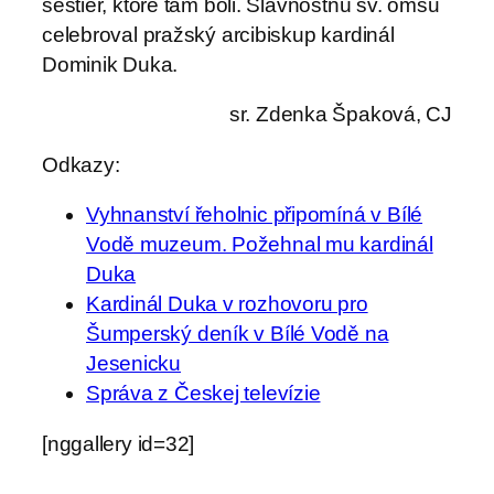
sestier, ktoré tam boli. Slávnostnú sv. omšu
celebroval pražský arcibiskup kardinál
Dominik Duka.
sr. Zdenka Špaková, CJ
Odkazy:
Vyhnanství řeholnic připomíná v Bílé
Vodě muzeum. Požehnal mu kardinál
Duka
Kardinál Duka v rozhovoru pro
Šumperský deník v Bílé Vodě na
Jesenicku
Správa z Českej televízie
[nggallery id=32]