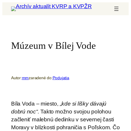
Prejsť
na
obsah
Múzeum v Bílej Vode
Autor:
mm
zaradené do:
Podujatia
Bíla Voda – miesto,
„kde si líšky dávajú
dobrú noc“.
Takto možno svojou polohou
začleniť malebnú dedinku v severnej časti
Moravy v blízkosti pohraničia s Poľskom. Čo