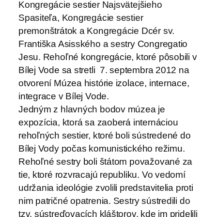
Kongregácie sestier Najsvätejšieho
Spasiteľa, Kongregácie sestier
premonštrátok a Kongregácie Dcér sv.
Františka Asisského a sestry Congregatio
Jesu. Rehoľné kongregácie, ktoré pôsobili v
Bílej Vode sa stretli 7. septembra 2012 na
otvorení Múzea histórie izolace, internace,
integrace v Bílej Vode.
Jedným z hlavných bodov múzea je
expozícia, ktorá sa zaoberá internáciou
rehoľných sestier, ktoré boli sústredené do
Bílej Vody počas komunistického režimu.
Rehoľné sestry boli štátom považované za
tie, ktoré rozvracajú republiku. Vo vedomí
udržania ideológie zvolili predstavitelia proti
nim patričné opatrenia. Sestry sústredili do
tzv. sústreďovacích kláštorov, kde im pridelili