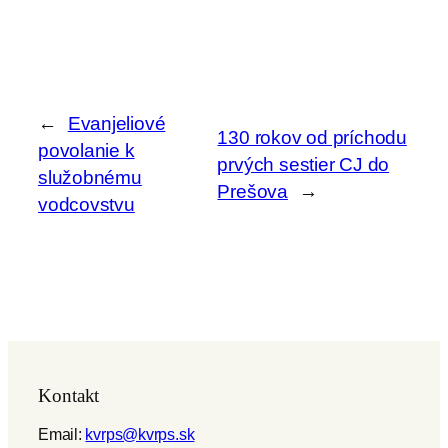
←
Evanjeliové
130 rokov od príchodu
povolanie k
prvých sestier CJ do
služobnému
Prešova
→
vodcovstvu
Kontakt
Email:
kvrps@kvrps.sk