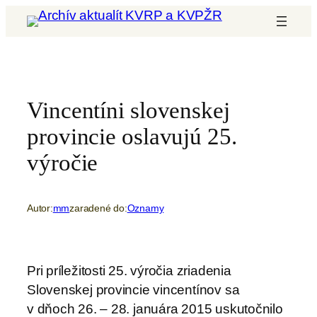
Prejsť
na
obsah
Vincentíni slovenskej
provincie oslavujú 25.
výročie
Autor:
mm
zaradené do:
Oznamy
Pri príležitosti 25. výročia zriadenia
Slovenskej provincie vincentínov sa
v dňoch 26. – 28. januára 2015 uskutočnilo