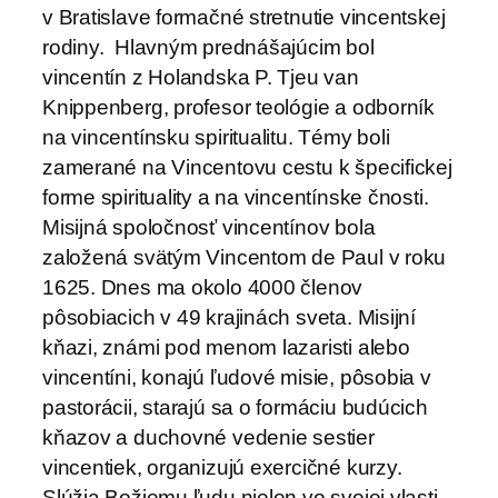
v Bratislave formačné stretnutie vincentskej
rodiny. Hlavným prednášajúcim bol
vincentín z Holandska P. Tjeu van
Knippenberg, profesor teológie a odborník
na vincentínsku spiritualitu. Témy boli
zamerané na Vincentovu cestu k špecifickej
forme spirituality a na vincentínske čnosti.
Misijná spoločnosť vincentínov bola
založená svätým Vincentom de Paul v roku
1625. Dnes ma okolo 4000 členov
pôsobiacich v 49 krajinách sveta. Misijní
kňazi, známi pod menom lazaristi alebo
vincentíni, konajú ľudové misie, pôsobia v
pastorácii, starajú sa o formáciu budúcich
kňazov a duchovné vedenie sestier
vincentiek, organizujú exercičné kurzy.
Slúžia Božiemu ľudu nielen vo svojej vlasti,