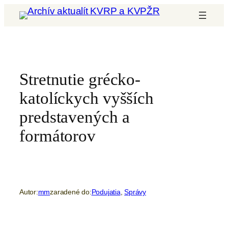
Prejsť
na
obsah
Stretnutie grécko-
katolíckych vyšších
predstavených a
formátorov
Autor:
mm
zaradené do:
Podujatia
, 
Správy