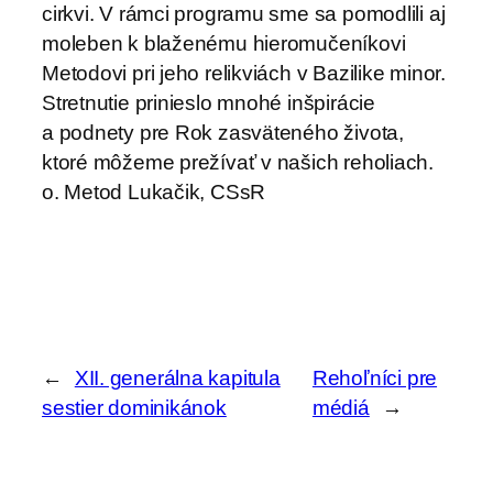
cirkvi. V rámci programu sme sa pomodlili aj
moleben k blaženému hieromučeníkovi
Metodovi pri jeho relikviách v Bazilike minor.
Stretnutie prinieslo mnohé inšpirácie
a podnety pre Rok zasväteného života,
ktoré môžeme prežívať v našich reholiach.
o. Metod Lukačik, CSsR
←
XII. generálna kapitula
Rehoľníci pre
sestier dominikánok
médiá
→