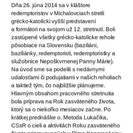
Dňa 26. júna 2014 sa v kláštore
redemptoristov v Michalovciach stretli
grécko-katolícki vyšší predstavení
a formátori na svojom už 12. stretnutí. Boli
zastúpené všetky grécko-katolícke rehole
pôsobiace na Slovensku (baziliáni,
baziliánky, redemptoristi, redemptoristky a
služobnice Nepoškvrnenej Panny Márie).
Na úvod sme sa podelili s nedávnymi
udalosťami či podujatiami v našich reholiach
a taktiež tým, čo najbližšie plánujeme.
Hlavným obsahom pracovného stretnutia
bola príprava na Rok zasväteného života,
ktorý sa o niekoľko mesiacov začne. Po
krátkej prednáške o. Metoda Lukačika,
CSsR o cieli a aktivitách Roku zasväteného