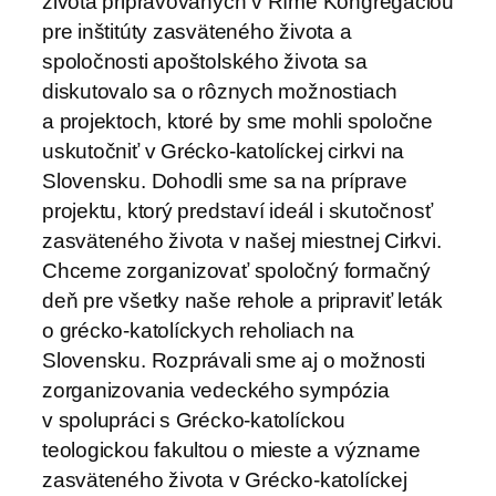
života pripravovaných v Ríme Kongregáciou
pre inštitúty zasväteného života a
spoločnosti apoštolského života sa
diskutovalo sa o rôznych možnostiach
a projektoch, ktoré by sme mohli spoločne
uskutočniť v Grécko-katolíckej cirkvi na
Slovensku. Dohodli sme sa na príprave
projektu, ktorý predstaví ideál i skutočnosť
zasväteného života v našej miestnej Cirkvi.
Chceme zorganizovať spoločný formačný
deň pre všetky naše rehole a pripraviť leták
o grécko-katolíckych reholiach na
Slovensku. Rozprávali sme aj o možnosti
zorganizovania vedeckého sympózia
v spolupráci s Grécko-katolíckou
teologickou fakultou o mieste a význame
zasväteného života v Grécko-katolíckej