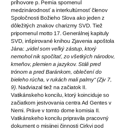
príhovore p. Pernia spomenul
medzinárodnosť a interkultúrnosť členov
Spoločnosti Božieho Slova ako jeden z
dôležitých znakov charizmy SVD. Tiež
pripomenul motto 17. Generálnej kapituly
SVD, inšpirované knihou Zjavenia apoštola
Jána: „
videl som veľký zástup, ktorý
nemohol nik spočítať, zo všetkých národov,
kmeňov, plemien a jazykov. Stáli pred
trónom a pred Baránkom, oblečení do
bieleho rúcha, v rukách mali palmy“ (Zjv 7,
9)
. Nadviazal tiež na začiatok II.
Vatikánskeho koncilu, ktorý koinciduje so
začiatkom jestvovania centra Ad Gentes v
Nemi. Práve v tomto dome komisia II.
Vatikánskeho koncilu pripravila pracovný
dokument o misijnej činnosti Cirkvi pod