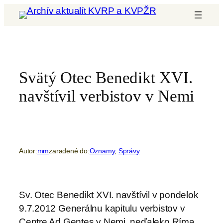
Prejsť
na
obsah
Svätý Otec Benedikt XVI.
navštívil verbistov v Nemi
Autor:
mm
zaradené do:
Oznamy
, 
Správy
Sv. Otec Benedikt XVI. navštívil v pondelok
9.7.2012 Generálnu kapitulu verbistov v
Centre Ad Gentes v Nemi, neďaleko Ríma.