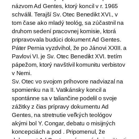
názvom Ad Gentes, ktorý koncil v r. 1965
schválil. Terajší Sv. Otec Benedikt XVI., v
tom čase ako mladý teológ, sa zúčastnil na
druhom sedení pracovnej komisie, ktorá
pripravovala budúci dokument Ad Gentes.
Páter Pernia vyzdvihol, že po Jánovi XXIII. a
Pavlovi VI. je Sv. Otec Benedikt XVI. tretím
pápežom, ktorý navštívil komunitu verbistov
v Nemi.
Sv. Otec vo svojom príhovore nadviazal na
spomienku na II. Vatikánsky koncil a
spontánne sa v taliančine podelil o svoje
zážitky z čias prípravy dokumentu Ad
Gentes, na stretnutie veľkých teológov
akými bol Y. Congar, debatu o misijných
koncepciách a pod . Pripomenul, že