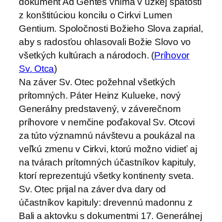
dokument Ad Gentes vníma v úzkej spätosti
z konštitúciou koncilu o Cirkvi Lumen
Gentium. Spoločnosti Božieho Slova zaprial,
aby s radosťou ohlasovali Božie Slovo vo
všetkých kultúrach a národoch. (
Príhovor
Sv. Otca
)
Na záver Sv. Otec požehnal všetkých
prítomných. Páter Heinz Kulueke, nový
Generálny predstavený, v záverečnom
príhovore v nemčine poďakoval Sv. Otcovi
za túto významnú návštevu a poukázal na
veľkú zmenu v Cirkvi, ktorú možno vidieť aj
na tvárach prítomných účastníkov kapituly,
ktorí reprezentujú všetky kontinenty sveta.
Sv. Otec prijal na záver dva dary od
účastníkov kapituly: drevennú madonnu z
Bali a aktovku s dokumentmi 17. Generálnej