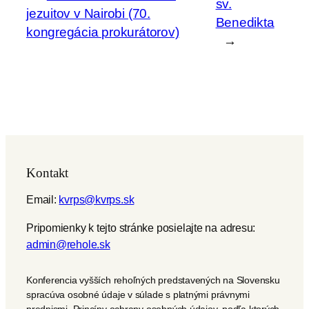
sv.
jezuitov v Nairobi (70.
Benedikta
kongregácia prokurátorov)
→
Kontakt
Email:
kvrps@kvrps.sk
Pripomienky k tejto stránke posielajte na adresu:
admin@rehole.sk
Konferencia vyšších rehoľných predstavených na Slovensku
spracúva osobné údaje v súlade s platnými právnymi
predpismi. Princípy ochrany osobných údajov, podľa ktorých