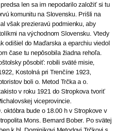
predsa len sa im nepodarilo založiť si tu
 prvú komunitu na Slovensku. Prišli na
mal však prezieravú podmienku, aby
katolíkmi na východnom Slovensku. Vtedy
k odišiel do Maďarska a eparchiu viedol
tom čase tu nepôsobila žiadna rehoľa.
olsky pôsobiť: robili sväté misie,
1922, Kostolná pri Trenčíne 1923,
oristov boli o. Metod Trčka a o.
takisto v roku 1921 do Stropkova tvoriť
ichalovskej viceprovincie.
. októbra bude o 18.00 h v Stropkove v
etropolita Mons. Bernard Bober. Po svätej
en k bl. Dominikovi Metodovi Trčkovi s