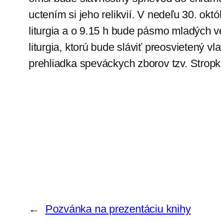
uctením si jeho relikvií. V nedeľu 30. ok
liturgia a o 9.15 h bude pásmo mladých v
liturgia, ktorú bude sláviť preosvietený 
prehliadka speváckych zborov tzv. Stropk
←
Pozvánka na prezentáciu knihy