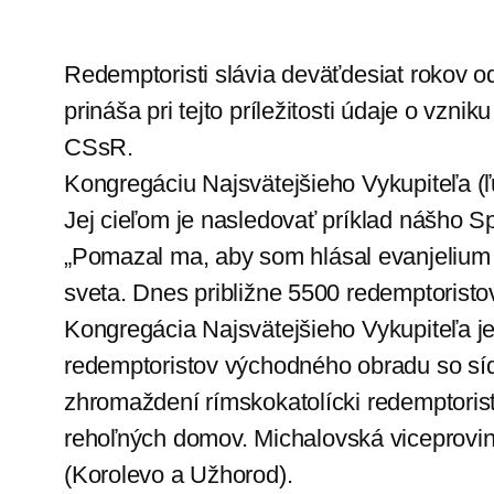
Redemptoristi slávia deväťdesiat rokov 
prináša pri tejto príležitosti údaje o vzn
CSsR.
Kongregáciu Najsvätejšieho Vykupiteľa (ľu
Jej cieľom je nasledovať príklad nášho 
„Pomazal ma, aby som hlásal evanjelium c
sveta. Dnes približne 5500 redemptoristov
Kongregácia Najsvätejšieho Vykupiteľa je
redemptoristov východného obradu so sídl
zhromaždení rímskokatolícki redemptoris
rehoľných domov. Michalovská viceprovinc
(Korolevo a Užhorod).