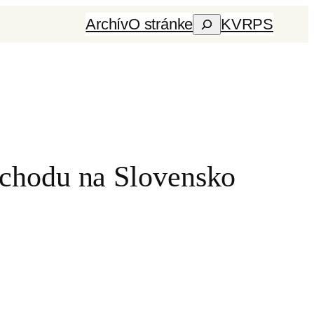
Archív
O stránke
KVRPS
Hľadať
ríchodu na Slovensko