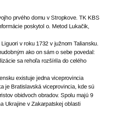
 svojho prvého domu v Stropkove. TK KBS
 Informácie poskytol o. Metod Lukačik,
 Liguori v roku 1732 v južnom Taliansku.
 chudobným ako on sám o sebe povedal:
ácie sa rehoľa rozšírila do celého
nsku existuje jedna viceprovincia
 je Bratislavská viceprovincia, kde sú
ristov obidvoch obradov. Spolu majú 9
a Ukrajine v Zakarpatskej oblasti