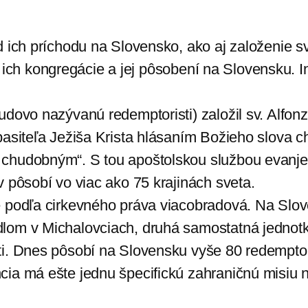
od ich príchodu na Slovensko, ako aj založenie
iku ich kongregácie a jej pôsobení na Slovensku.
dovo nazývanú redemptoristi) založil sv. Alfonz
Spasiteľa Ježiša Krista hlásaním Božieho slova
hudobným“. S tou apoštolskou službou evanjeliz
 pôsobí vo viac ako 75 krajinách sveta.
 podľa cirkevného práva viacobradová. Na Slove
om v Michalovciach, druhá samostatná jednotka
ti. Dnes pôsobí na Slovensku vyše 80 redempto
ia má ešte jednu špecifickú zahraničnú misiu n