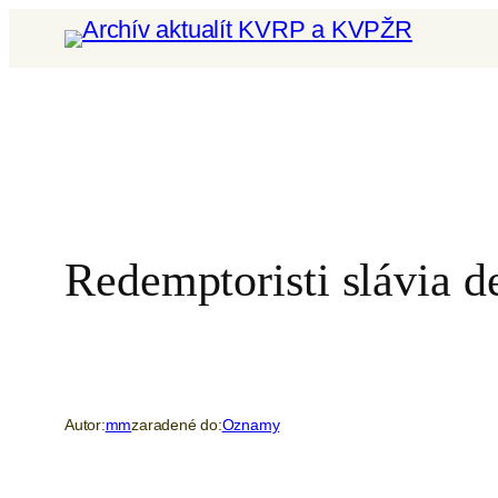
Prejsť
na
obsah
Redemptoristi slávia d
Autor:
mm
zaradené do:
Oznamy