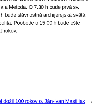
ila a Metoda. O 7.30 h bude prvá sv.
h bude slávnostná archijerejská svätá
opolita. Poobede o 15.00 h bude ešte
ť rokov.
l dožil 100 rokov o. Ján-Ivan Mastiliak
→