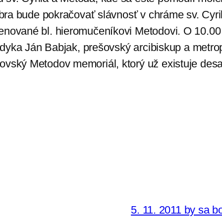
tóbra bude pokračovať slávnosť v chráme sv. Cyr
enované bl. hieromučeníkovi Metodovi. O 10.00 
vladyka Ján Babjak, prešovský arcibiskup a metr
ovský Metodov memoriál, ktorý už existuje desa
5. 11. 2011 by sa bo