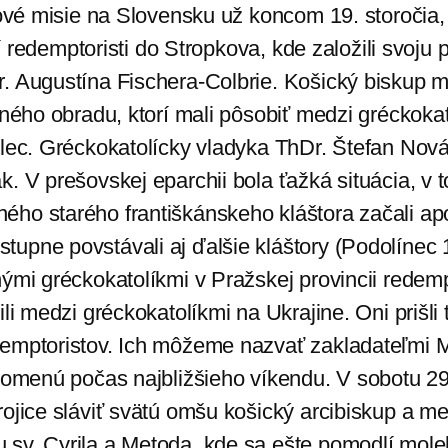
dové misie na Slovensku už koncom 19. storočia, 
rví redemptoristi do Stropkova, kde založili svoju
r. Augustína Fischera-Colbrie. Košický biskup 
odného obradu, ktorí mali pôsobiť medzi grécko
olec. Gréckokatolícky vladyka ThDr. Štefan Nová
. V prešovskej eparchii bola ťažká situácia, v 
ho starého františkánskeho kláštora začali apošt
upne povstávali aj ďalšie kláštory (Podolínec 
ými gréckokatolíkmi v Pražskej provincii redempt
li medzi gréckokatolíkmi na Ukrajine. Oni prišli 
demptoristov. Ich môžeme nazvať zakladateľmi M
ipomenú počas najbližšieho víkendu. V sobotu 29
rojice sláviť svätú omšu košický arcibiskup a m
sv. Cyrila a Metoda, kde sa ešte pomodlí moleb