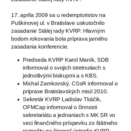
17. apríla 2009 sa u redemptoristov na
Puškinovej ul. v Bratislave uskutočnilo
zasadanie Stálej rady KVRP. Hlavným
bodom rokovania bola príprava jarného
zasadania konferencie.
Predseda KVRP Karol Maník, SDB
informoval o svojich stretnutiach s
jednotlivými biskupmi a s KBS.
Michal Zamkovský, CSsR informoval o
príprave Bratislavských misií 2010.
Sekretár KVRP Ladislav Tkáčik,
OFMCap informoval o činnosti
sekretariátu a jednaniach s MK SR vo
veci finančného príspevku zo štátneho
rozpočtu na činnosť ústredia KVRP.