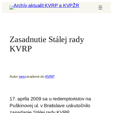
Prejsť
na
obsah
Zasadnutie Stálej rady
KVRP
Autor:
mm
zaradené do:
KVRP
17. apríla 2009 sa u redemptoristov na
Puškinovej ul. v Bratislave uskutočnilo
zasadanie Stálej rady KVRP.