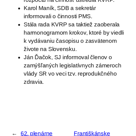
Karol Maník, SDB a sekretár
informovali o činnosti PMS.
Stála rada KVRP sa taktiež zaoberala
harmonogramom krokov, ktoré by viedli
k vydávaniu časopisu o zasvätenom
živote na Slovensku.
Ján Ďačok, SJ informoval členov o
zamýšľaných legislatívnych zámeroch
vlády SR vo veci tzv. reprodukčného
zdravia.
←
62. plenárne
Františkánske