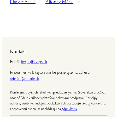
Kláry z Assisi
Alfonzy Márie
→
Kontakt
Email:
kvrps@kvrps.sk
Pripomienky k tejto stránke posielajte na adresu:
admin@rehole.sk
Konferencia vyšších rehoľných predstavených na Slovensku spracúva
osobné údaje v súlade s platnými právnymi predpismi. Princípy
ochrany osobných údajov, podľa ktorých postupuje, ako aj kontakt na
zodpovednú osobu, sa nachádzajú na
gdpr.kbs.sk
.