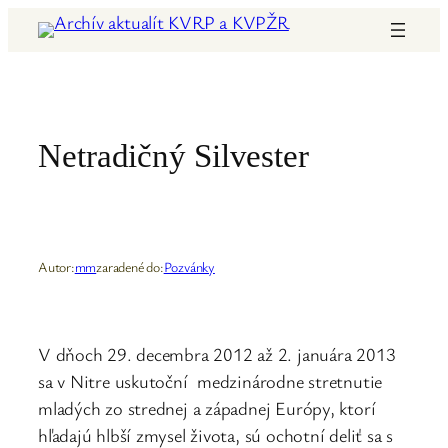
Prejsť
na
obsah
Netradičný Silvester
Autor:
mm
zaradené do:
Pozvánky
V dňoch 29. decembra 2012 až 2. januára 2013
sa v Nitre uskutoční medzinárodne stretnutie
mladých zo strednej a západnej Európy, ktorí
hľadajú hlbší zmysel života, sú ochotní deliť sa s