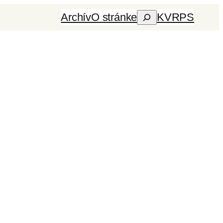
Archív
O stránke
KVRPS
Hľadať