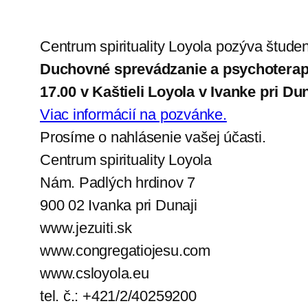
Centrum spirituality Loyola pozýva štude
Duchovné sprevádzanie a psychoterapia
17.00 v Kaštieli Loyola v Ivanke pri Dun
Viac informácií na pozvánke.
Prosíme o nahlásenie vašej účasti.
Centrum spirituality Loyola
Nám. Padlých hrdinov 7
900 02 Ivanka pri Dunaji
www.jezuiti.sk
www.congregatiojesu.com
www.csloyola.eu
tel. č.: +421/2/40259200