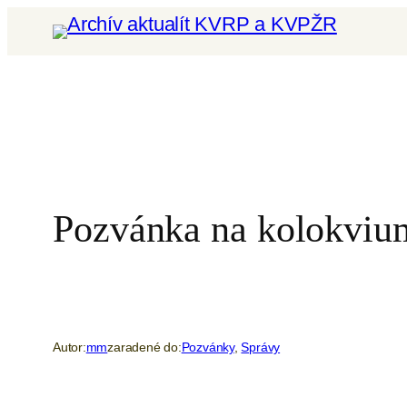
Prejsť
na
obsah
Pozvánka na kolokviu
Autor:
mm
zaradené do:
Pozvánky
, 
Správy