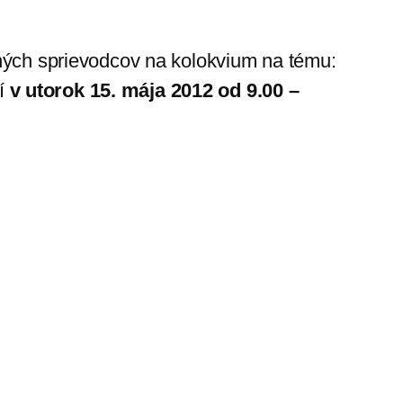
vných sprievodcov na kolokvium na tému:
ní
v utorok 15. mája 2012 od 9.00 –