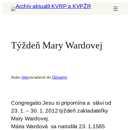
Prejsť
na
obsah
Týždeň Mary Wardovej
Autor:
mm
zaradené do:
Oznamy
Congregatio Jesu si pripomína a slávi od
23. 1. – 30. 1. 2012 týždeň zakladateľky
Mary Wardovej.
Mária Wardová sa narodila 23. 1.1585