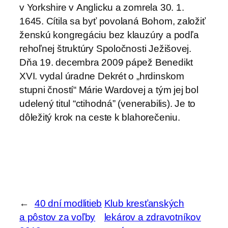
v Yorkshire v Anglicku a zomrela 30. 1.
1645. Cítila sa byť povolaná Bohom, založiť
ženskú kongregáciu bez klauzúry a podľa
rehoľnej štruktúry Spoločnosti Ježišovej.
Dňa 19. decembra 2009 pápež Benedikt
XVI. vydal úradne Dekrét o „hrdinskom
stupni čností“ Márie Wardovej a tým jej bol
udelený titul “ctihodná” (venerabilis). Je to
dôležitý krok na ceste k blahorečeniu.
←
40 dní modlitieb
Klub kresťanských
a pôstov za voľby
lekárov a zdravotníkov