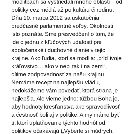
modlitbách sa vystriedali mnohé oblasti – od
politiky cez médiá až po kultúru či rodinu.
Dňa 10. marca 2012 sa uskutočnia
predčasné parlamentné voľby. Okolnosti
isto poznáte. Sme presvedčení o tom, že
ide o jednu z kľúčových udalostí pre
spoločenské i duchovné dianie v tejto
krajine. Ako ľudia, ktorí sa modlia: „príď tvoje
kráľovstvo… ako v nebi tak i na zemi“,
cítime zodpovednosť za našu krajinu.
Nemáme recept na najlepšiu vládu,
nedokážeme vám povedať, ktorá strana je
najlepšia. Ale vieme jedno: túžbou Boha je,
aby hodnoty kresťanstva ako spravodlivosť
a čestnosť boli aj v politike. A my máme byť
tí, ktorí uplatňovanie týchto hodnôt od
politikov očakávajú („Vyberte si múdrych,