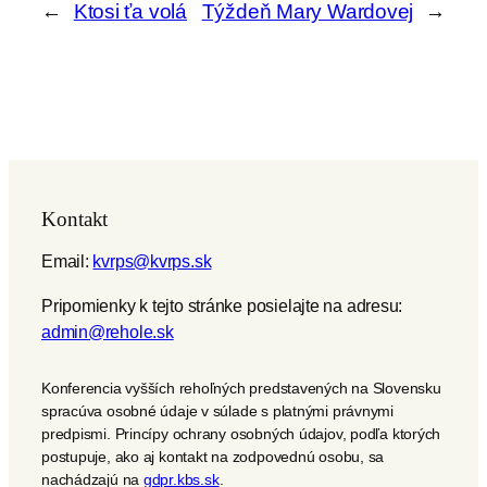
←
Ktosi ťa volá
Týždeň Mary Wardovej
→
Kontakt
Email:
kvrps@kvrps.sk
Pripomienky k tejto stránke posielajte na adresu:
admin@rehole.sk
Konferencia vyšších rehoľných predstavených na Slovensku
spracúva osobné údaje v súlade s platnými právnymi
predpismi. Princípy ochrany osobných údajov, podľa ktorých
postupuje, ako aj kontakt na zodpovednú osobu, sa
nachádzajú na
gdpr.kbs.sk
.