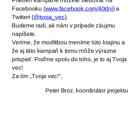
Priebeh kampane môžete sledovať na
Facebooku (
www.facebook.com/40dni
) a
Twitteri (
@tvoja_vec
).
Budeme radi, ak nám v prípade záujmu
napíšete.
Veríme, že modlitbou meníme túto krajinu a
že aj táto kampaň k tomu môže výrazne
prispieť. Poďme spolu do toho, je to aj Tvoja
vec!
Za tím „Tvoja vec!“,
Peter Broz, koordinátor projektu