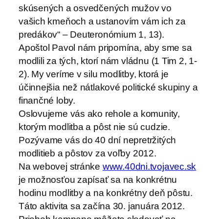
skúsených a osvedčených mužov vo
vašich kmeňoch a ustanovím vám ich za
predákov“ – Deuteronómium 1, 13).
Apoštol Pavol nám pripomína, aby sme sa
modlili za tých, ktorí nám vládnu (1 Tim 2, 1-
2). My veríme v silu modlitby, ktorá je
účinnejšia než nátlakové politické skupiny a
finančné loby.
Oslovujeme vás ako rehole a komunity,
ktorým modlitba a pôst nie sú cudzie.
Pozývame vás do 40 dní nepretržitých
modlitieb a pôstov za voľby 2012.
Na webovej stránke
www.40dni.tvojavec.sk
je možnosťou zapísať sa na konkrétnu
hodinu modlitby a na konkrétny deň pôstu.
Táto aktivita sa začína 30. januára 2012.