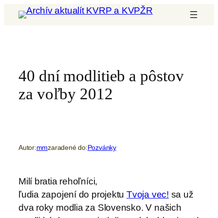
Prejsť
na
obsah
40 dní modlitieb a pôstov
za voľby 2012
Autor:
mm
zaradené do:
Pozvánky
Milí bratia rehoľníci,
ľudia zapojení do projektu
Tvoja vec!
sa už
dva roky modlia za Slovensko. V našich