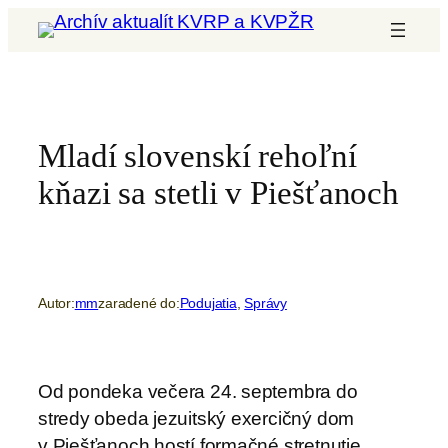
Prejsť
na
obsah
Mladí slovenskí rehoľní
kňazi sa stetli v Piešťanoch
Autor:
mm
zaradené do:
Podujatia
, 
Správy
Od pondeka večera 24. septembra do
stredy obeda jezuitský exercičný dom
v Piešťanoch hostí formačné stretnutie