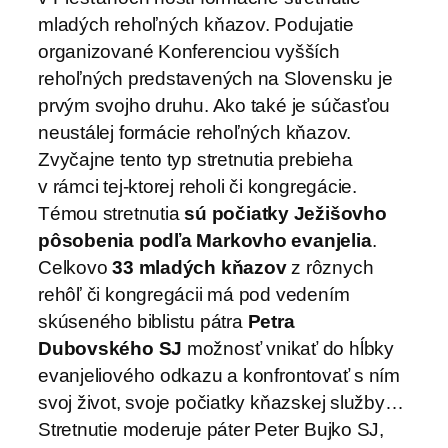
mladých rehoľných kňazov. Podujatie
organizované Konferenciou vyšších
rehoľných predstavených na Slovensku je
prvým svojho druhu. Ako také je súčasťou
neustálej formácie rehoľných kňazov.
Zvyčajne tento typ stretnutia prebieha
v rámci tej-ktorej reholi či kongregácie.
Témou stretnutia
sú počiatky Ježišovho
pôsobenia podľa Markovho evanjelia
.
Celkovo
33 mladých kňazov
z rôznych
rehôľ či kongregácii má pod vedením
skúseného biblistu pátra
Petra
Dubovského SJ
možnosť vnikať do hĺbky
evanjeliového odkazu a konfrontovať s ním
svoj život, svoje počiatky kňazskej služby…
Stretnutie moderuje páter Peter Bujko SJ,