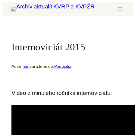
Prejsť
na
obsah
Internoviciát 2015
Autor:
mm
zaradené do:
Podujatia
Video z minulého ročníka internoviciátu: