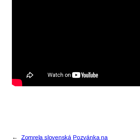
←
Zomrela slovenská
Pozvánka na