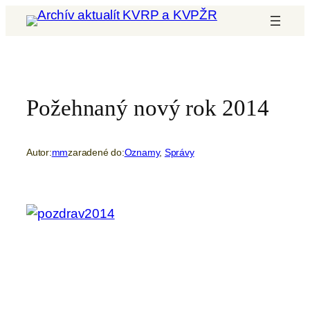
Prejsť
na
obsah
Požehnaný nový rok 2014
Autor:
mm
zaradené do:
Oznamy
, 
Správy