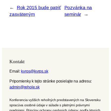
←
Rok 2015 bude patriť
Pozvánka na
zasväteným
seminár
→
Kontakt
Email:
kvrps@kvrps.sk
Pripomienky k tejto stránke posielajte na adresu:
admin@rehole.sk
Konferencia vyšších rehoľných predstavených na Slovensku
spracúva osobné údaje v súlade s platnými právnymi
predpismi. Princípy ochrany osobných údajov, podľa ktorých