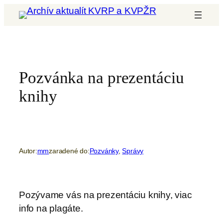
Prejsť
na
obsah
Pozvánka na prezentáciu
knihy
Autor:
mm
zaradené do:
Pozvánky
, 
Správy
Pozývame vás na prezentáciu knihy, viac
info na plagáte.