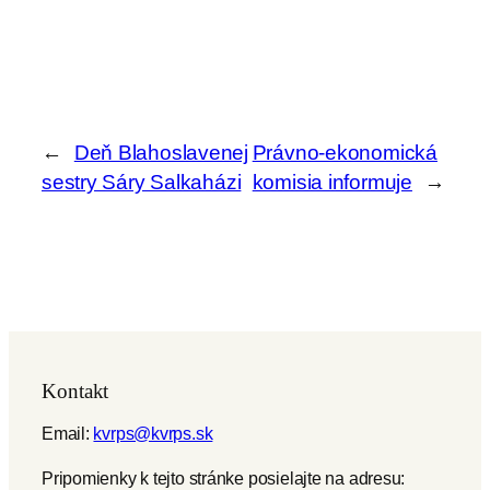
←
Deň Blahoslavenej
Právno-ekonomická
sestry Sáry Salkaházi
komisia informuje
→
Kontakt
Email:
kvrps@kvrps.sk
Pripomienky k tejto stránke posielajte na adresu: