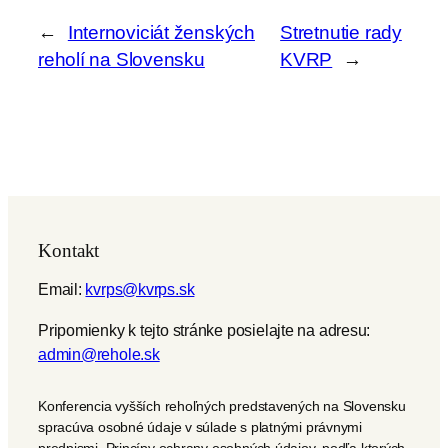
←
Internoviciát ženských
Stretnutie rady
reholí na Slovensku
KVRP
→
Kontakt
Email:
kvrps@kvrps.sk
Pripomienky k tejto stránke posielajte na adresu:
admin@rehole.sk
Konferencia vyšších rehoľných predstavených na Slovensku
spracúva osobné údaje v súlade s platnými právnymi
predpismi. Princípy ochrany osobných údajov, podľa ktorých