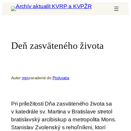
Prejsť
na
obsah
Deň zasväteného života
Autor:
mm
zaradené do:
Podujatia
Pri príležitosti Dňa zasväteného života sa
v katedrále sv. Martina v Bratislave stretol
bratislavský arcibiskup a metropolita Mons.
Stanislav Zvolenský s rehoľníkmi, ktorí