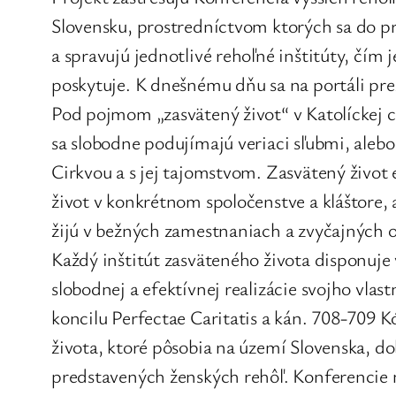
Slovensku, prostredníctvom ktorých sa do pr
a spravujú jednotlivé rehoľné inštitúty, čím 
poskytuje. K dnešnému dňu sa na portáli prez
Pod pojmom „zasvätený život“ v Katolíckej ci
sa slobodne podujímajú veriaci sľubmi, alebo
Cirkvou a s jej tajomstvom. Zasvätený život 
život v konkrétnom spoločenstve a kláštore, 
žijú v bežných zamestnaniach a zvyčajných o
Každý inštitút zasväteného života disponuj
slobodnej a efektívnej realizácie svojho vla
koncilu Perfectae Caritatis a kán. 708-709 K
života, ktoré pôsobia na území Slovenska, d
predstavených ženských rehôľ. Konferencie m