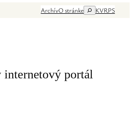
Archív
O stránke
KVRPS
Hľadať
 internetový portál