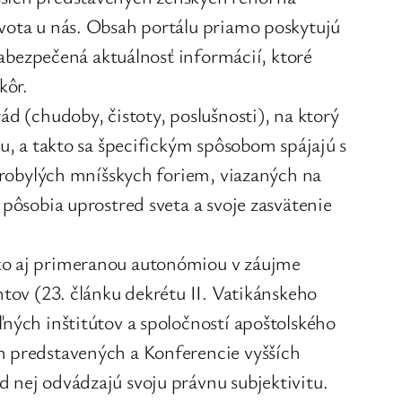
ivota u nás. Obsah portálu priamo poskytujú
 zabezpečená aktuálnosť informácií, ktoré
kôr.
ád (chudoby, čistoty, poslušnosti), na ktorý
tu, a takto sa špecifickým spôsobom spájajú s
tarobylých mníšskych foriem, viazaných na
 pôsobia uprostred sveta a svoje zasvätenie
ako aj primeranou autonómiou v záujme
ntov (23. článku dekrétu II. Vatikánskeho
ľných inštitútov a spoločností apoštolského
ch predstavených a Konferencie vyšších
 nej odvádzajú svoju právnu subjektivitu.