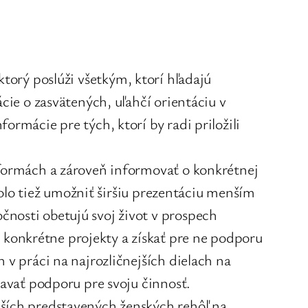
 ktorý poslúži všetkým, ktorí hľadajú
cie o zasvätených, uľahčí orientáciu v
rmácie pre tých, ktorí by radi priložili
 formách a zároveň informovať o konkrétnej
 bolo tiež umožniť širšiu prezentáciu menším
čnosti obetujú svoj život v prospech
konkrétne projekty a získať pre ne podporu
 v práci na najrozličnejších dielach na
kavať podporu pre svoju činnosť.
šších predstavených ženských rehôľ na