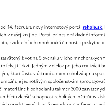
 od 14. februára nový internetový portál
rehole.sk
,
ch v našej krajine. Portál prinesie základné informá
ta, zviditeľní ich mnohorakú činnosť a poskytne info
iť zasvätený život na Slovensku v jeho mnohorakých
tolíckej Cirkvi. Jedným z cieľov pri jeho realizácii
m, ktorí často v ústraní a mimo uhol záujmu spolo
ž umožňuje jednotlivým spoločenstvám spropagovať 
 či materiálne k odhodlaniu takmer 3000 zasvätených
 ambíciu zlepšiť schopnosť rehoľných inštitútov zís
ľných predstavených na Slovensku a Konferencia vy