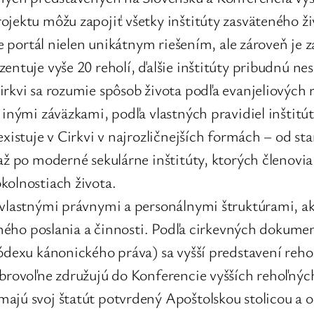
ojektu môžu zapojiť všetky inštitúty zasväteného ž
je portál nielen unikátnym riešením, ale zároveň je
entuje vyše 20 reholí, ďalšie inštitúty pribudnú nes
rkvi sa rozumie spôsob života podľa evanjeliových r
 inými záväzkami, podľa vlastných pravidiel inštitú
existuje v Cirkvi v najrozličnejších formách – od s
až po moderné sekulárne inštitúty, ktorých členovia
kolnostiach života.
e vlastnými právnymi a personálnymi štruktúrami, 
stného poslania a činnosti. Podľa cirkevných dokume
ódexu kánonického práva) sa vyšší predstavení reho
obrovoľne združujú do Konferencie vyšších rehoľný
ajú svoj štatút potvrdený Apoštolskou stolicou a od