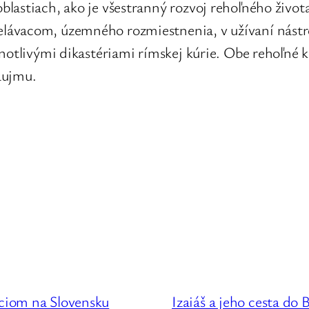
astiach, ako je všestranný rozvoj rehoľného života
ávacom, územného rozmiestnenia, v užívaní nástroj
notlivými dikastériami rímskej kúrie. Obe rehoľné 
áujmu.
nciom na Slovensku
Izaiáš a jeho cesta do