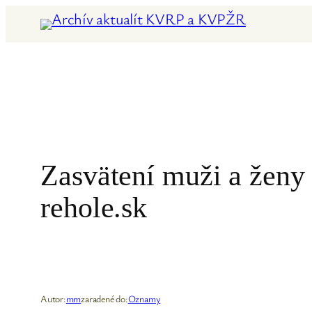
Prejsť
na
obsah
Zasvätení muži a ženy 
rehole.sk
Autor:
mm
zaradené do:
Oznamy