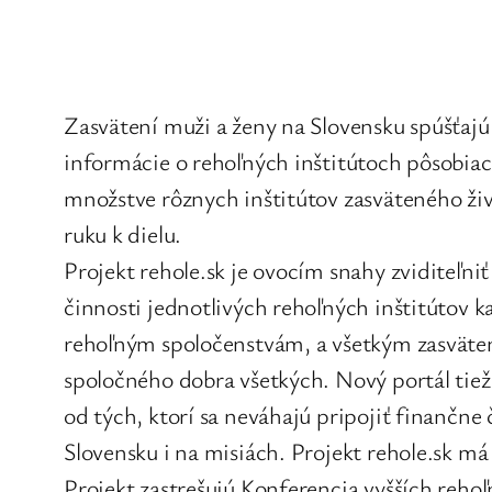
Zasvätení muži a ženy na Slovensku spúšťajú
informácie o rehoľných inštitútoch pôsobiaci
množstve rôznych inštitútov zasväteného živo
ruku k dielu.
Projekt rehole.sk je ovocím snahy zviditeľn
činnosti jednotlivých rehoľných inštitútov ka
rehoľným spoločenstvám, a všetkým zasvätený
spoločného dobra všetkých. Nový portál tie
od tých, ktorí sa neváhajú pripojiť finančne
Slovensku i na misiách. Projekt rehole.sk má
Projekt zastrešujú Konferencia vyšších reho