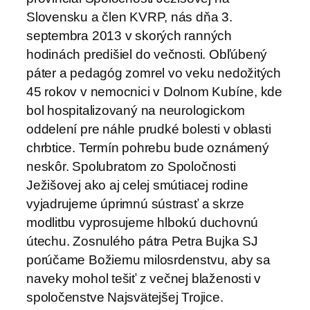
Slovensku a člen KVRP, nás dňa 3.
septembra 2013 v skorých ranných
hodinách predišiel do večnosti. Obľúbený
páter a pedagóg zomrel vo veku nedožitých
45 rokov v nemocnici v Dolnom Kubíne, kde
bol hospitalizovaný na neurologickom
oddelení pre náhle prudké bolesti v oblasti
chrbtice. Termín pohrebu bude oznámený
neskôr. Spolubratom zo Spoločnosti
Ježišovej ako aj celej smútiacej rodine
vyjadrujeme úprimnú sústrasť a skrze
modlitbu vyprosujeme hlbokú duchovnú
útechu. Zosnulého pátra Petra Bujka SJ
porúčame Božiemu milosrdenstvu, aby sa
naveky mohol tešiť z večnej blaženosti v
spoločenstve Najsvätejšej Trojice.