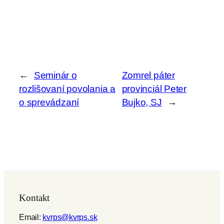
←
Seminár o
Zomrel páter
rozlišovaní povolania a
provinciál Peter
o sprevádzaní
Bujko, SJ
→
Kontakt
Email:
kvrps@kvrps.sk