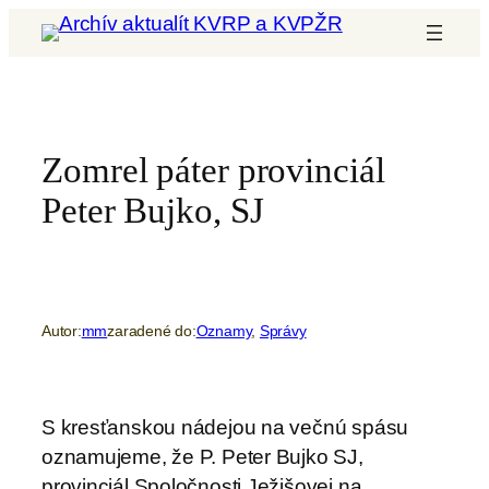
Prejsť
na
obsah
Zomrel páter provinciál
Peter Bujko, SJ
Autor:
mm
zaradené do:
Oznamy
, 
Správy
S kresťanskou nádejou na večnú spásu
oznamujeme, že P. Peter Bujko SJ,
provinciál Spoločnosti Ježišovej na