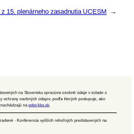
 z 15. plenárneho zasadnutia UCESM
→
stavených na Slovensku spracúva osobné údaje v súlade s
py ochrany osobných údajov, podľa ktorých postupuje, ako
a nachádzajú na
gdpr.kbs.sk
.
hradené · Konferencia vyšších rehoľných predstavených na