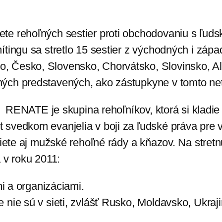
ete rehoľných sestier proti obchodovaniu s ľuds
ítingu sa stretlo 15 sestier z východných i záp
 Česko, Slovensko, Chorvátsko, Slovinsko, Alb
ných predstavených, ako zástupkyne v tomto ne
: RENATE je skupina rehoľníkov, ktorá si kladie 
svedkom evanjelia v boji za ľudské práva pre v
ete aj mužské rehoľné rády a kňazov. Na stretnutí
 v roku 2011:
 a organizáciami.
te nie sú v sieti, zvlášť Rusko, Moldavsko, Ukra