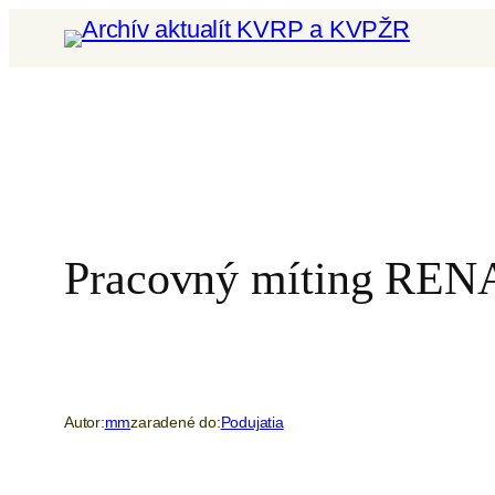
Prejsť
na
obsah
Pracovný míting REN
Autor:
mm
zaradené do:
Podujatia