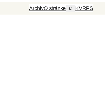
Archív
O stránke
KVRPS
Hľadať