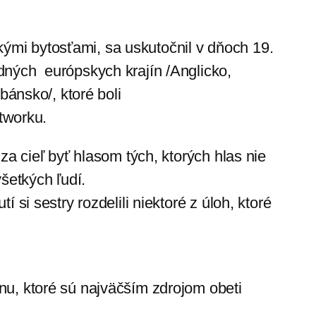
kými bytosťami, sa uskutočnil v dňoch 19.
adných európskych krajín /Anglicko,
ánsko/, ktoré boli
tworku.
za cieľ byť hlasom tých, ktorých hlas nie
šetkých ľudí.
 si sestry rozdelili niektoré z úloh, ktoré
jinu, ktoré sú najväčším zdrojom obeti