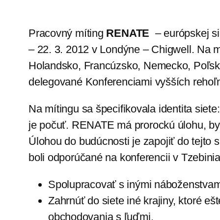
Pracovný míting
RENATE
– európskej si
– 22. 3. 2012 v Londýne – Chigwell. Na m
Holandsko, Francúzsko, Nemecko, Poľsko,
delegované Konferenciami vyšších rehoľ
Na mítingu sa špecifikovala identita siete
je počuť. RENATE má prorockú úlohu, byt 
Úlohou do budúcnosti je zapojiť do tejto si
boli odporúčané na konferencii v Tzebinia
Spolupracovať s inými náboženstvami
Zahrnúť do siete iné krajiny, ktoré eš
obchodovania s ľuďmi.