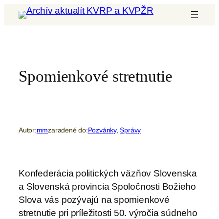
Prejsť
na
obsah
Spomienkové stretnutie
Autor:
mm
zaradené do:
Pozvánky
, 
Správy
Konfederácia politických väzňov Slovenska
a Slovenská provincia Spoločnosti Božieho
Slova vás pozývajú na spomienkové
stretnutie pri príležitosti 50. výročia súdneho