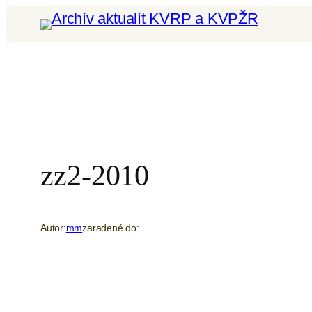
Prejsť
na
obsah
zz2-2010
Autor:
mm
zaradené do: