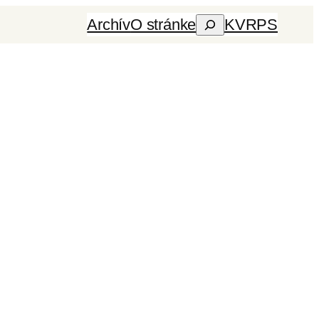
Archív
O stránke
KVRPS
Hľadať