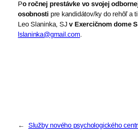
P
o ročnej prestávke vo svojej odborn
osobnosti
pre kandidátov/ky do rehôľ a t
Leo Slaninka, SJ
v Exercičnom dome Sp
lslaninka@gmail.com
.
←
Služby nového psychologického cent