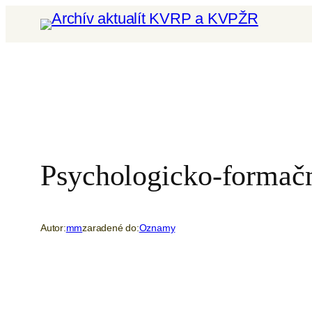
Prejsť
na
obsah
Psychologicko-formačn
Autor:
mm
zaradené do:
Oznamy