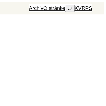
Archív
O stránke
KVRPS
Hľadať