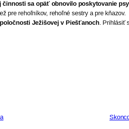
ej činnosti sa opäť obnovilo poskytovanie p
iež pre rehoľníkov, rehoľné sestry a pre kňazov
oločnosti Ježišovej v Piešťanoch
. Prihlási
ra
Skonco