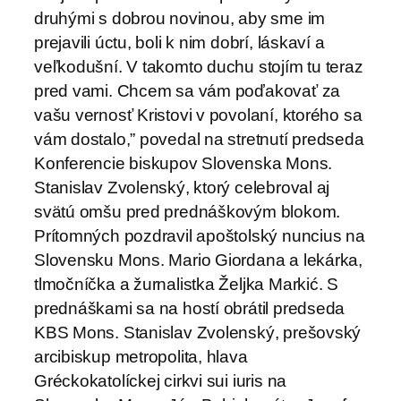
druhými s dobrou novinou, aby sme im
prejavili úctu, boli k nim dobrí, láskaví a
veľkodušní. V takomto duchu stojím tu teraz
pred vami. Chcem sa vám poďakovať za
vašu vernosť Kristovi v povolaní, ktorého sa
vám dostalo,” povedal na stretnutí predseda
Konferencie biskupov Slovenska Mons.
Stanislav Zvolenský, ktorý celebroval aj
svätú omšu pred prednáškovým blokom.
Prítomných pozdravil apoštolský nuncius na
Slovensku Mons. Mario Giordana a lekárka,
tlmočníčka a žurnalistka Željka Markić. S
prednáškami sa na hostí obrátil predseda
KBS Mons. Stanislav Zvolenský, prešovský
arcibiskup metropolita, hlava
Gréckokatolíckej cirkvi sui iuris na