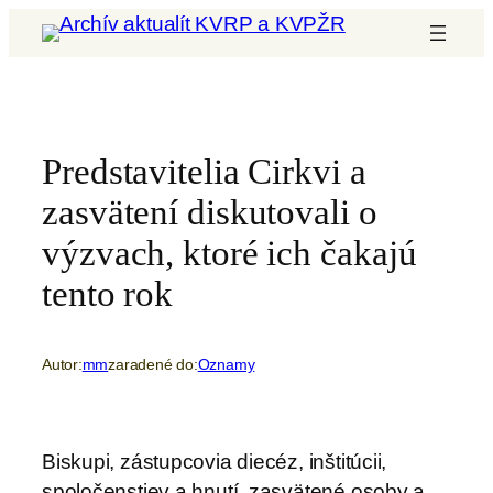
Prejsť
na
obsah
Predstavitelia Cirkvi a
zasvätení diskutovali o
výzvach, ktoré ich čakajú
tento rok
Autor:
mm
zaradené do:
Oznamy
Biskupi, zástupcovia diecéz, inštitúcii,
spoločenstiev a hnutí, zasvätené osoby a