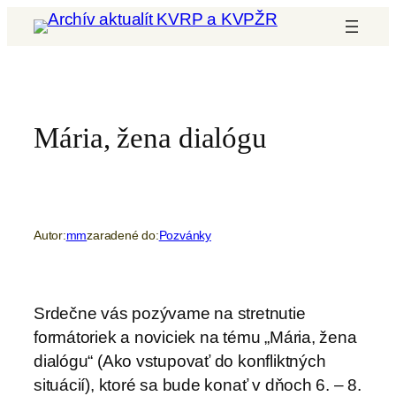
Prejsť
na
obsah
Mária, žena dialógu
Autor:
mm
zaradené do:
Pozvánky
Srdečne vás pozývame na stretnutie
formátoriek a noviciek na tému „Mária, žena
dialógu“ (Ako vstupovať do konfliktných
situácií), ktoré sa bude konať v dňoch 6. – 8.