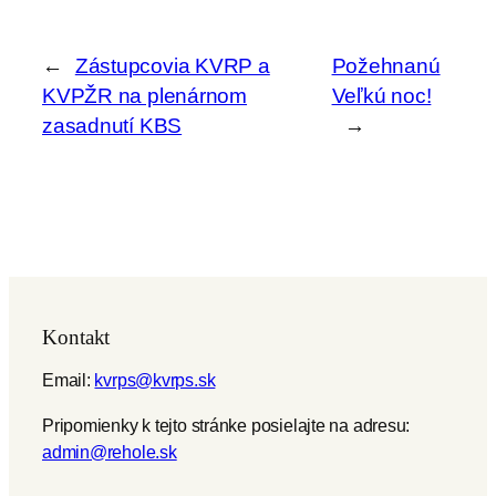
←
Zástupcovia KVRP a
Požehnanú
KVPŽR na plenárnom
Veľkú noc!
zasadnutí KBS
→
Kontakt
Email:
kvrps@kvrps.sk
Pripomienky k tejto stránke posielajte na adresu:
admin@rehole.sk